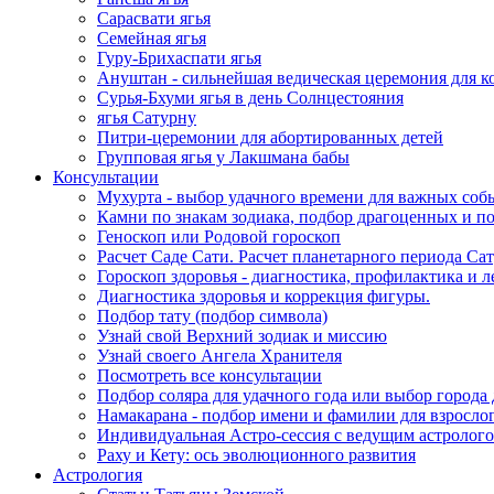
Сарасвати ягья
Семейная ягья
Гуру-Брихаспати ягья
Ануштан - сильнейшая ведическая церемония для к
Сурья-Бхуми ягья в день Солнцестояния
ягья Сатурну
Питри-церемонии для абортированных детей
Групповая ягья у Лакшмана бабы
Консультации
Мухурта - выбор удачного времени для важных соб
Камни по знакам зодиака, подбор драгоценных и 
Геноскоп или Родовой гороскоп
Расчет Саде Сати. Расчет планетарного периода С
Гороскоп здоровья - диагностика, профилактика и л
Диагностика здоровья и коррекция фигуры.
Подбор тату (подбор символа)
Узнай свой Верхний зодиак и миссию
Узнай своего Ангела Хранителя
Посмотреть все консультации
Подбор соляра для удачного года или выбор города
Намакарана - подбор имени и фамилии для взрослог
Индивидуальная Астро-сессия с ведущим астролог
Раху и Кету: ось эволюционного развития
Астрология