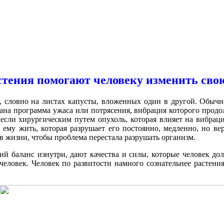
стения помогают человеку изменить сво
, словно на листах капусты, вложенных один в другой. Обычно
ана программа ужаса или потрясения, вибрация которого продо
И если хирургическим путем опухоль, которая влияет на вибрац
т ему жить, которая разрушает его постоянно, медленно, но вер
 в жизни, чтобы проблема перестала разрушать организм.
й баланс изнутри, дают качества и силы, которые человек дол
человек. Человек по развитости намного сознательнее растения,