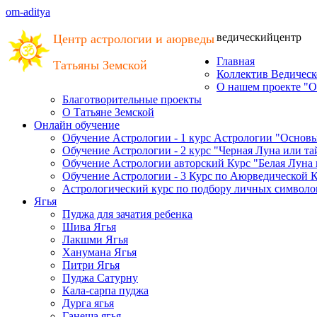
om-aditya
ведический
центр
Центр астрологии и аюрведы
Главная
Татьяны Земской
Коллектив Ведическ
О нашем проекте "О
Благотворительные проекты
О Татьяне Земской
Онлайн обучение
Обучение Астрологии - 1 курс Астрологии "Основ
Обучение Астрологии - 2 курс "Черная Луна или т
Обучение Астрологии авторский Курс "Белая Луна
Обучение Астрологии - 3 Курс по Аюрведической 
Астрологический курс по подбору личных символов
Ягья
Пуджа для зачатия ребенка
Шива Ягья
Лакшми Ягья
Ханумана Ягья
Питри Ягья
Пуджа Сатурну
Кала-сарпа пуджа
Дурга ягья
Ганеша ягья