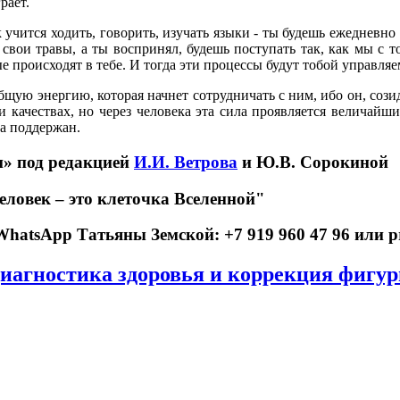
рает.
 учится ходить, говорить, изучать языки - ты будешь ежедневно 
свои травы, а ты воспринял, будешь поступать так, как мы с т
е происходят в тебе. И тогда эти процессы будут тобой управляе
бщую энергию, которая начнет сотрудничать с ним, ибо он, сози
и качествах, но через человека эта сила проявляется величай
да поддержан.
и» под редакцией
И.И. Ветрова
и Ю.В. Сорокиной
ловек – это клеточка Вселенной"
WhatsApp Татьяны Земской: +7 919 960 47 96 или 
иагностика здоровья и коррекция фигу