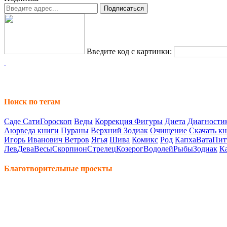
Введите код с картинки:
Поиск по тегам
Саде Сати
Гороскоп
Веды
Коррекция Фигуры
Диета
Диагностик
Аюрведа книги
Пураны
Верхний Зодиак
Очищение
Скачать к
Игорь Иванович Ветров
Ягья
Шива
Комикс
Род
Капха
Вата
Пит
Лев
Дева
Весы
Скорпион
Стрелец
Козерог
Водолей
Рыбы
Зодиак
К
Благотворительные проекты