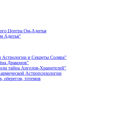
ого Центра Ом-Адитья
м Адитья"
ы Астрологии и Секреты Соляра"
айна Драконов"
 или тайна Ангелов-Хранителей"
Кармической Астропсихологии
, оберегов, тотемов