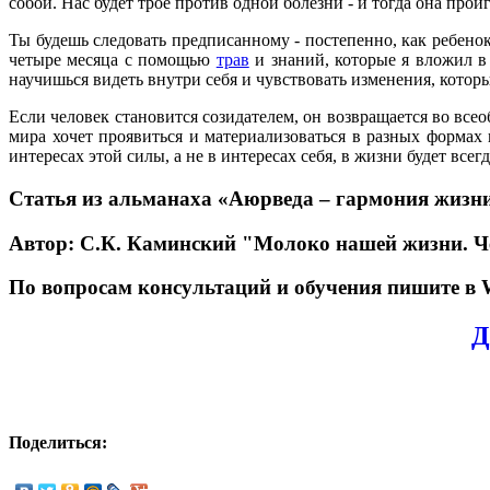
собой. Нас будет трое против одной болезни - и тогда она проиг
Ты будешь следовать предписанному - постепенно, как ребенок
четыре месяца с помощью
трав
и знаний, которые я вложил в 
научишься видеть внутри себя и чувствовать изменения, которы
Если человек становится созидателем, он возвращается во всео
мира хочет проявиться и материализоваться в разных формах 
интересах этой силы, а не в интересах себя, в жизни будет всег
Статья из альманаха «Аюрведа – гармония жизн
Автор: С.К. Каминский "Молоко нашей жизни. Че
По вопросам консультаций и обучения пишите в 
Д
Поделиться: