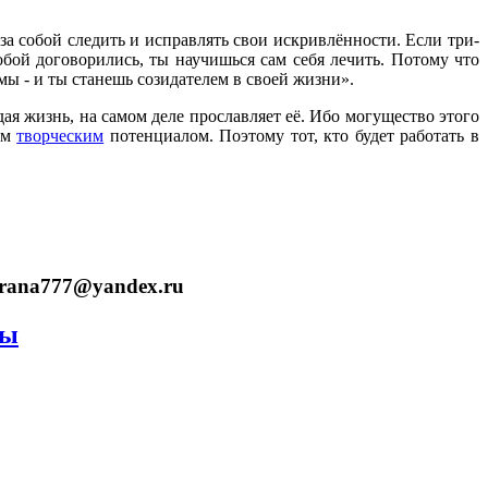
за собой следить и исправлять свои искривлённости. Если три-
обой договорились, ты научишься сам себя лечить. Потому что
мы - и ты станешь созидателем в своей жизни».
дая жизнь, на самом деле прославляет её. Ибо могущество этого
шим
творческим
потенциалом. Поэтому тот, кто будет работать в
prana777@yandex.ru
ры