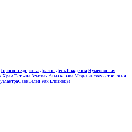
Гороскоп Здоровья
Дракон
День Рождения
Нумерология
я
Храм
Татьяна Земская
Атма карака
Медицинская астрология
ту
Мантра
Овен
Телец
Рак
Близнецы