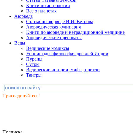
Статьи Татьяны Земской
Книги по астрологии
Все о планетах
Аюрведа
Статьи по аюрведе И.И. Ветрова
Аюрведическая кулинария
Книги по аюрведе и нетрадиционной медицине
Аюрведические препараты
Веды
Ведические комиксы
Упанишады: философия древней Индии
Пураны
Сутры
Ведические истории, мифы, притчи
Тантры
Присоединяйтесь!
Подписка