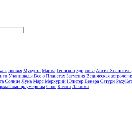
а здоровья
Мухурта
Марма
Геноскоп
Здоровье
Ангел Хранитель
ниги
Упанишады
Все о Планетах
Затмения
Ведическая астрологи
та
Солнце
Луна
Марс
Меркурий
Юпитер
Венера
Сатурн
Раху
Ке
арма
Помощь умершим
Соль
Камни
Лакшми