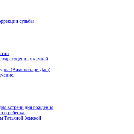
оррекции судьбы
ытий
полудрагоценных камней
атурна (Вимшоттари Даш)
ечение.
 для встречи дня рождения
о и ребенка.
ом Татьяной Земской