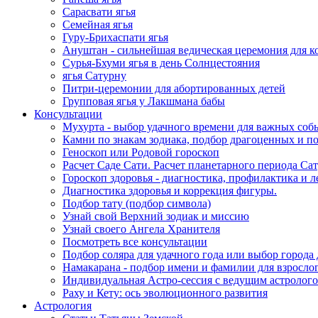
Сарасвати ягья
Семейная ягья
Гуру-Брихаспати ягья
Ануштан - сильнейшая ведическая церемония для к
Сурья-Бхуми ягья в день Солнцестояния
ягья Сатурну
Питри-церемонии для абортированных детей
Групповая ягья у Лакшмана бабы
Консультации
Мухурта - выбор удачного времени для важных соб
Камни по знакам зодиака, подбор драгоценных и 
Геноскоп или Родовой гороскоп
Расчет Саде Сати. Расчет планетарного периода С
Гороскоп здоровья - диагностика, профилактика и л
Диагностика здоровья и коррекция фигуры.
Подбор тату (подбор символа)
Узнай свой Верхний зодиак и миссию
Узнай своего Ангела Хранителя
Посмотреть все консультации
Подбор соляра для удачного года или выбор города
Намакарана - подбор имени и фамилии для взрослог
Индивидуальная Астро-сессия с ведущим астролог
Раху и Кету: ось эволюционного развития
Астрология