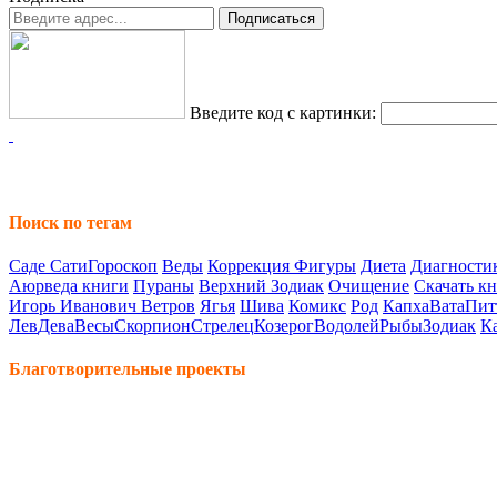
Введите код с картинки:
Поиск по тегам
Саде Сати
Гороскоп
Веды
Коррекция Фигуры
Диета
Диагностик
Аюрведа книги
Пураны
Верхний Зодиак
Очищение
Скачать к
Игорь Иванович Ветров
Ягья
Шива
Комикс
Род
Капха
Вата
Пит
Лев
Дева
Весы
Скорпион
Стрелец
Козерог
Водолей
Рыбы
Зодиак
К
Благотворительные проекты