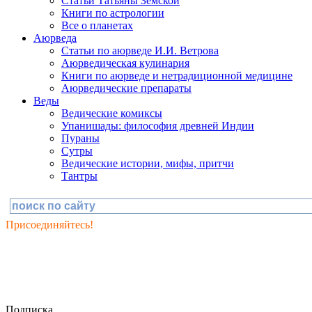
Статьи Татьяны Земской
Книги по астрологии
Все о планетах
Аюрведа
Статьи по аюрведе И.И. Ветрова
Аюрведическая кулинария
Книги по аюрведе и нетрадиционной медицине
Аюрведические препараты
Веды
Ведические комиксы
Упанишады: философия древней Индии
Пураны
Сутры
Ведические истории, мифы, притчи
Тантры
Присоединяйтесь!
Подписка