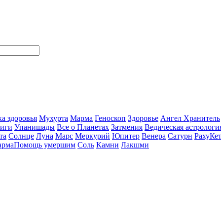
а здоровья
Мухурта
Марма
Геноскоп
Здоровье
Ангел Хранитель
ниги
Упанишады
Все о Планетах
Затмения
Ведическая астрологи
та
Солнце
Луна
Марс
Меркурий
Юпитер
Венера
Сатурн
Раху
Ке
арма
Помощь умершим
Соль
Камни
Лакшми