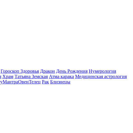
Гороскоп Здоровья
Дракон
День Рождения
Нумерология
я
Храм
Татьяна Земская
Атма карака
Медицинская астрология
ту
Мантра
Овен
Телец
Рак
Близнецы