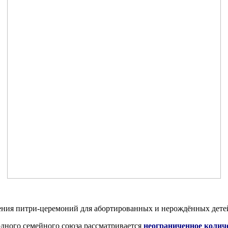
ния питри-церемоний для абортированных и нерождённых детей
одного семейного союза рассматривается
неограниченное колич