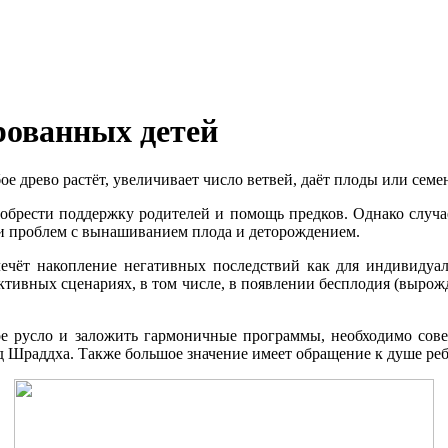
рованных детей
ое древо растёт, увеличивает число ветвей, даёт плоды или семе
обрести поддержку родителей и помощь предков. Однако случает
и проблем с вынашиванием плода и деторождением.
лечёт накопление негативных последствий как для индивидуал
ктивных сценариях, в том числе, в появлении бесплодия (выро
ное русло и заложить гармоничные программы, необходимо со
д Шраддха. Также большое значение имеет обращение к душе реб