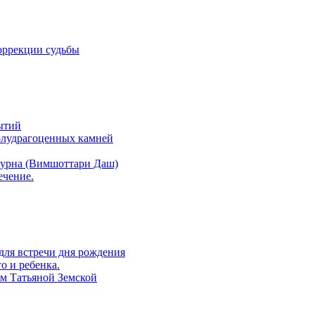
оррекции судьбы
ытий
полудрагоценных камней
атурна (Вимшоттари Даш)
ечение.
 для встречи дня рождения
о и ребенка.
ом Татьяной Земской