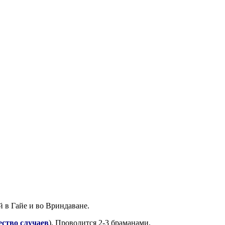
 в Гайе и во Вриндаване.
ество случаев
). Проводится 2-3 браманами.