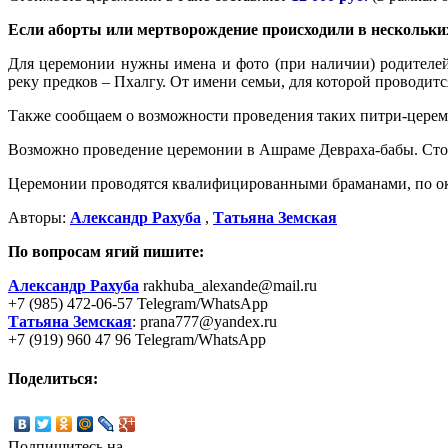
Если аборты или мертворождение происходили в нескольки
Для церемонии нужны имена и фото (при наличии) родителей
реку предков – Пхалгу. От имени семьи, для которой проводит
Также сообщаем о возможности проведения таких питри-цере
Возможно проведение церемонии в Ашраме Девраха-бабы. Ст
Церемонии проводятся квалифицированными браманами, по ок
Авторы:
Александр Рахуба
,
Татьяна Земская
По вопросам ягий пишите:
Александр Рахуба
rakhuba_alexande@mail.ru
+7 (985) 472-06-57 Telegram/WhatsApp
Татьяна Земская
:
prana777@yandex.ru
+7 (919) 960 47 96 Telegram/WhatsApp
Поделиться:
Подпишитесь на