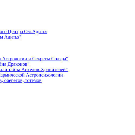
ого Центра Ом-Адитья
м Адитья"
ы Астрологии и Секреты Соляра"
айна Драконов"
 или тайна Ангелов-Хранителей"
Кармической Астропсихологии
, оберегов, тотемов