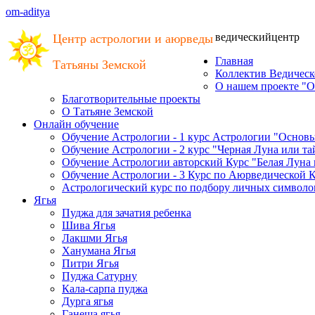
om-aditya
ведический
центр
Центр астрологии и аюрведы
Главная
Татьяны Земской
Коллектив Ведическ
О нашем проекте "О
Благотворительные проекты
О Татьяне Земской
Онлайн обучение
Обучение Астрологии - 1 курс Астрологии "Основ
Обучение Астрологии - 2 курс "Черная Луна или т
Обучение Астрологии авторский Курс "Белая Луна
Обучение Астрологии - 3 Курс по Аюрведической 
Астрологический курс по подбору личных символов
Ягья
Пуджа для зачатия ребенка
Шива Ягья
Лакшми Ягья
Ханумана Ягья
Питри Ягья
Пуджа Сатурну
Кала-сарпа пуджа
Дурга ягья
Ганеша ягья