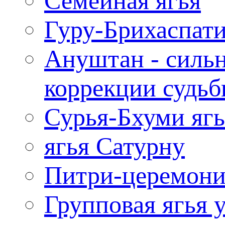
Семейная ягья
Гуру-Брихаспати
Ануштан - сильн
коррекции судь
Сурья-Бхуми ягь
ягья Сатурну
Питри-церемони
Групповая ягья 