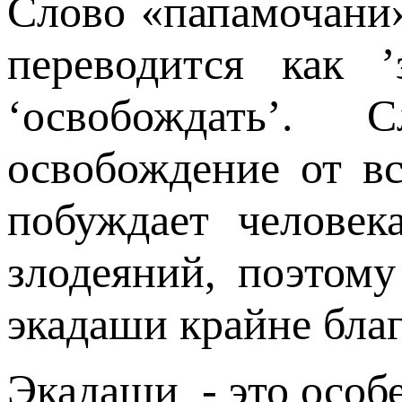
Слово «папамочани»
переводится как 
‘освобождать’. 
освобождение от вс
побуждает человек
злодеяний, поэтом
экадаши крайне бла
Экадаши - это особ