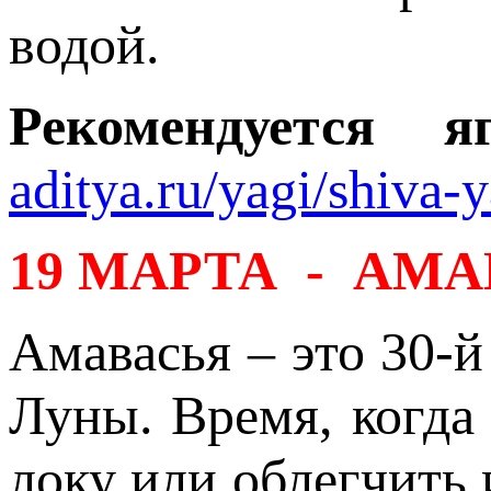
водой.
Рекомендуется 
aditya.ru/yagi/shiva-
19 МАРТА - АМ
Амавасья – это 30-
Луны. Время, когда
локу или облегчить 