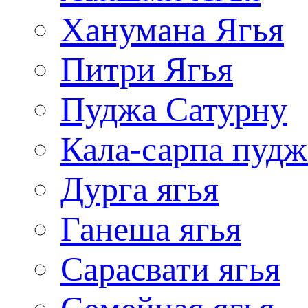
Ханумана Ягья
Питри Ягья
Пуджа Сатурну
Кала-сарпа пудж
Дурга ягья
Ганеша ягья
Сарасвати ягья