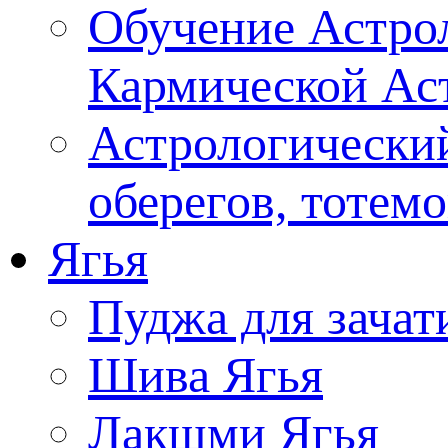
Обучение Астрол
Кармической Ас
Астрологический
оберегов, тотем
Ягья
Пуджа для зачат
Шива Ягья
Лакшми Ягья