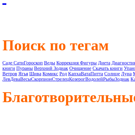
Поиск по тегам
Саде Сати
Гороскоп
Веды
Коррекция Фигуры
Диета
Диагностик
книги
Пураны
Верхний Зодиак
Очищение
Скачать книги
Упан
Ветров
Ягья
Шива
Комикс
Род
Капха
Вата
Питта
Солнце
Луна
Лев
Дева
Весы
Скорпион
Стрелец
Козерог
Водолей
Рыбы
Зодиак
К
Благотворительны